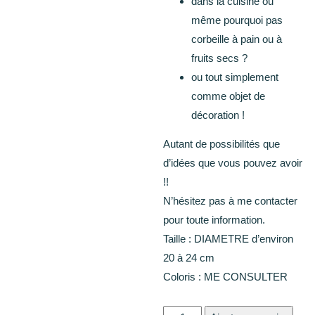
dans la cuisine ou
même pourquoi pas
corbeille à pain ou à
fruits secs ?
ou tout simplement
comme objet de
décoration !
Autant de possibilités que
d’idées que vous pouvez avoir
!!
N’hésitez pas à me contacter
pour toute information.
Taille : DIAMETRE d’environ
20 à 24 cm
Coloris : ME CONSULTER
quantité