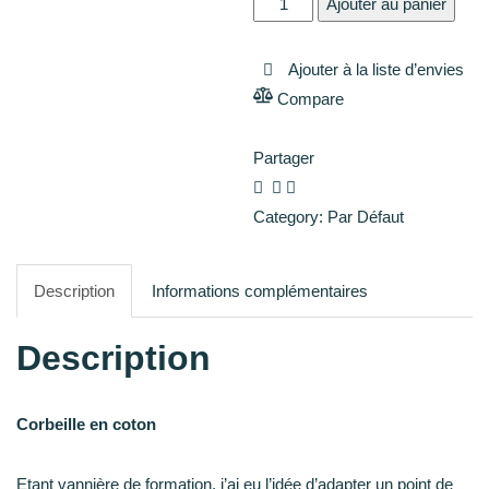
Ajouter au panier
de
Corbeille
Ajouter à la liste d’envies
en
Compare
coton
Comparer
sur
Partager
commande
Category:
Par Défaut
Description
Informations complémentaires
Description
Corbeille en coton
Etant vannière de formation, j’ai eu l’idée d’adapter un point de